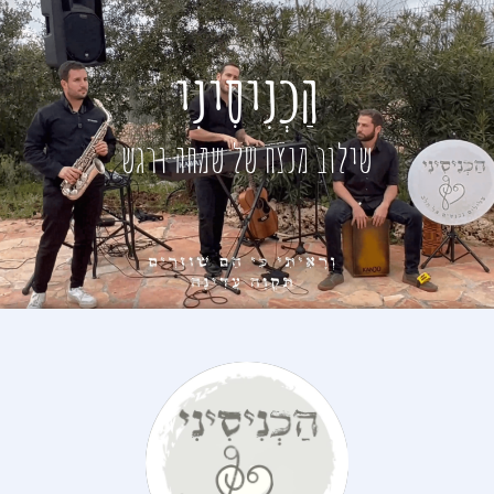
הַכְנִיסִינִי
שילוב מנצח של שמחה ורגש